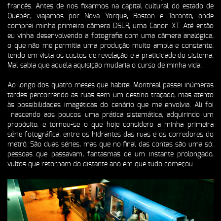
francês. Antes de nos fixarmos na capital cultural do estado de
Quebéc, viajamos por Nova Yorque, Boston e Toronto, onde
comprei minha primeira câmera DSLR, uma Canon XT. Até então
eu vinha desenvolvendo a fotografia com uma câmera analógica,
o que não me permitia uma produção muito ampla e constante,
tendo em vista os custos de revelação e a praticidade do sistema.
Mal sabia que aquela aquisição mudaria o curso de minha vida.
Ao longo dos quatro meses que habitei Montreal passei inúmeras
tardes percorrendo as ruas sem um destino traçado, mas atento
às possibilidades imagéticas do cenário que me envolvia. Ali foi
nascendo aos poucos uma prática sistemática, adquirindo um
propósito, e tornou-se o que hoje considero a minha primeira
série fotográfica, entre os hidrantes das ruas e os corredores do
metrô. São duas séries, mas que no final das contas são uma só:
pessoas que passavam, fantasmas de um instante prolongado,
vultos que retornam do distante ano em que tudo começou.