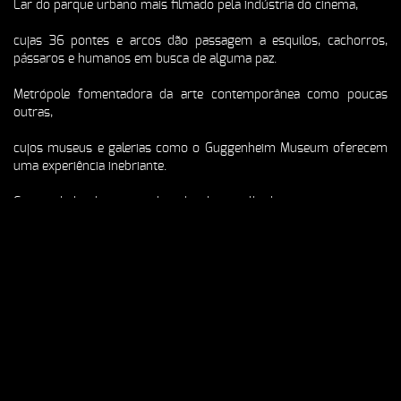
Lar do parque urbano mais filmado pela indústria do cinema,
cujas 36 pontes e arcos dão passagem a esquilos, cachorros,
pássaros e humanos em busca de alguma paz.
Metrópole fomentadora da arte contemporânea como poucas
outras,
cujos museus e galerias como o Guggenheim Museum oferecem
uma experiência inebriante.
Comunidade vibrante, multi-colorida e acolhedora,
onde a bandeira LGBT assume destaque igual ao de bandeiras de
nações.