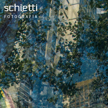
PT
ES