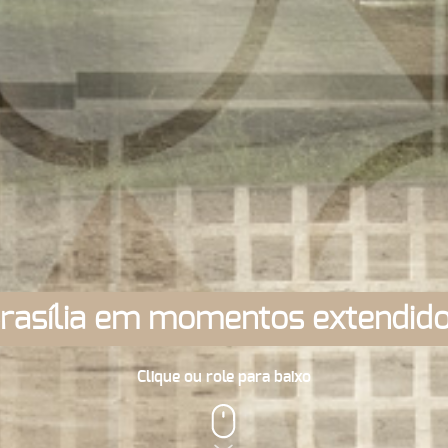
rasília em momentos extendid
Clique ou role para baixo