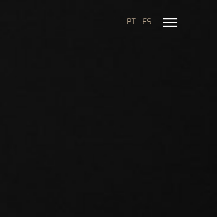
PT
ES