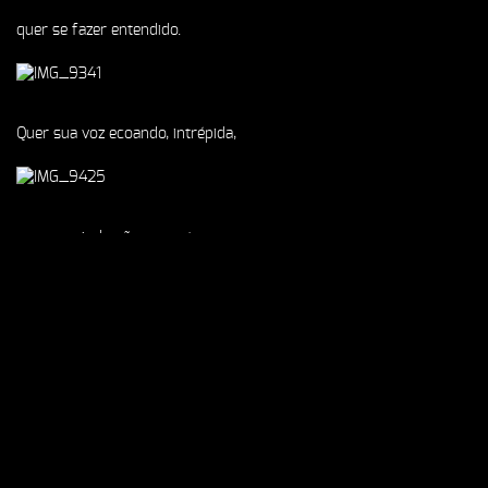
quer se fazer entendido.
Quer sua voz ecoando,
intrépida,
aos que ainda não a escutam.
Olha pro corpo que ganhaste agora.
Ouve os gritos que não calam mais.